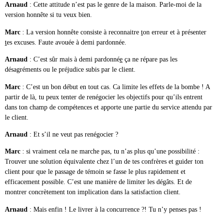
Arnaud
: Cette attitude n’est pas le genre de la maison. Parle-moi de la
version honnête si tu veux bien.
Marc
: La version honnête consiste à reconnaitre
t
on erreur et à présenter
t
es excuses. Faute avouée à demi pardonnée.
Arnaud
: C’est sûr mais à demi pardonné
e
ça ne répare pas les
désagréments ou le préjudice subis par le client.
Marc
: C’est un bon début en tout cas. Ca limite les effets de la bombe ! A
partir de là, tu peux tenter de renégocier les objectifs pour qu’ils entrent
dans ton champ de compétences et apporte une partie du service attendu par
le client.
Arnaud
: Et s’il ne veut pas renégocier ?
Marc
: si vraiment cela ne marche pas, tu n’as plus qu’une possibilité :
Trouver une solution équivalente chez l’un de tes confrères et guider ton
client pour que le passage de témoin se fasse le plus rapidement et
efficacement possible. C’est une manière de limiter les dégâts. Et de
montrer concrètement ton implication dans la satisfaction client.
Arnaud
: Mais enfin ! Le livrer à la concurrence ?! Tu n’y penses pas !