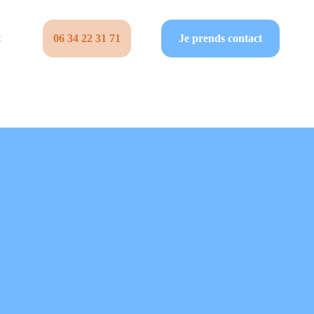
06 34 22 31 71‬
Je prends contact
t