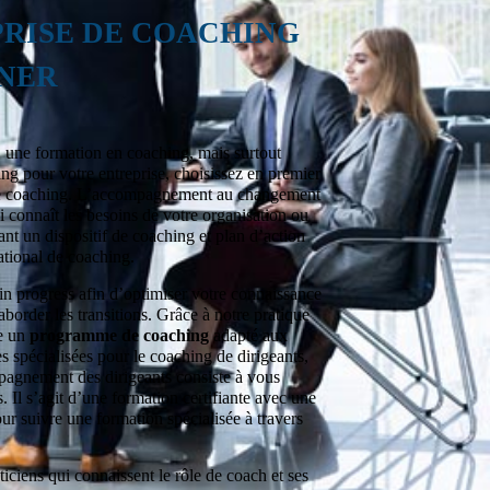
PRISE DE COACHING
NER
, une formation en coaching, mais surtout
ing pour votre entreprise, choisissez en premier
de coaching. L’accompagnement au changement
ui connaît les besoins de votre organisation ou
ant un dispositif de coaching et plan d’action
national de coaching.
 in progress afin d’optimiser votre connaissance
aborder les transitions. Grâce à notre pratique
ce un
programme de coaching
adapté aux
 spécialisées pour le coaching de dirigeants,
pagnement des dirigeants consiste à vous
. Il s’agit d’une formation certifiante avec une
ur suivre une formation spécialisée à travers
iciens qui connaissent le rôle de coach et ses