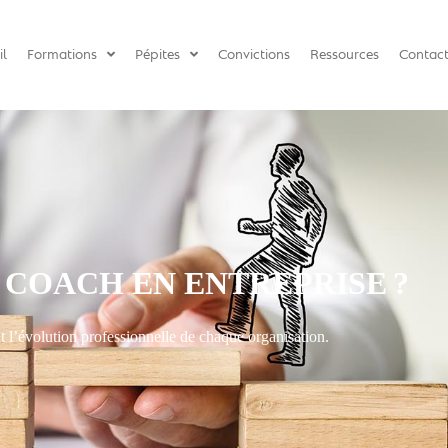
il
Formations
Pépites
Convictions
Ressources
Contac
 COACH EN ENTREPRISE ?
nt l’évolution professionnelle de chaque organisation.