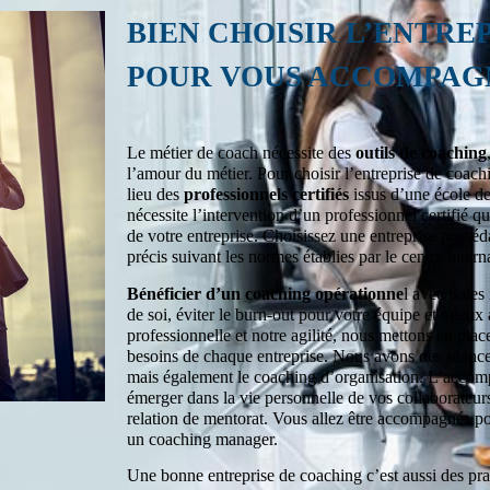
BIEN CHOISIR L’ENTRE
POUR VOUS ACCOMPAG
Le métier de coach nécessite des
outils de coaching
l’amour du métier. Pour choisir l’entreprise de coach
lieu des
professionnels certifiés
issus d’une école 
nécessite l’intervention d’un professionnel certifié q
de votre entreprise. Choisissez une entreprise posséd
précis suivant les normes établies par le centre inter
Bénéficier d’un coaching opérationne
l avec Sales
de soi, éviter le burn-out pour votre équipe et mieux 
professionnelle et notre agilité, nous mettons en pla
besoins de chaque entreprise. Nous avons des séances
mais également le coaching d’organisation. L’accom
émerger dans la vie personnelle de vos collaborateurs
relation de mentorat. Vous allez être accompagnés po
un coaching manager.
Une bonne entreprise de coaching c’est aussi des prat