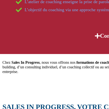
L’atelier de coaching enseigne la prise de parol
L’objectif du coaching via une approche systémi
Con
Chez
Sales In Progress
, nous vous offrons nos
formations de coac
building, d’un consulting individuel, d’un coaching collectif ou au se
entreprise.
SALES IN PROGRESS, VOTRE C