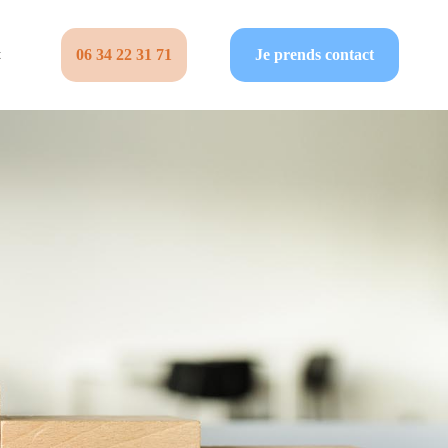
06 34 22 31 71‬
Je prends contact
t